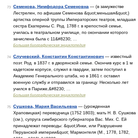
Семенова, Нимфодора Семеновна
— (в замужестве
73
Лестрелен, по афишам Семенова &quot;меньшая&quot;)
артистка оперной труппы Императорских театров, младшая
сестра Екатерины С. Род. 1788 г. в крепостной семье,
училась в театральном училище, по окончании которого
зачислена была с 11&#8230; …
Большая биографическая энциклопедия
Случевский, Константин Константинович
— известный
74
поэт. Род. в 1837 г. в дворянской семье. Окончив курс в 1 м
кадетском корпусе, служил в гвардии, затем поступил в
Академию Генерального штаба, но в 1861 г. оставил
военную службу и отправился за границу. Несколько лет
учился в Париже,&#8230; …
Большая биографическая энциклопедия
Сушкова, Мария Васильевна
— (урожденная
75
Храповицкая) переводчица (1752 1803); мать Н. В. Сушкова
(см.), супруга симбирского губернатора Вас. Mих. С. Ей
принадлежат переводы: &quot;Инки, или Разрушение
Перуанской империи&quot; Мармонтеля (М., 1778, 1782,