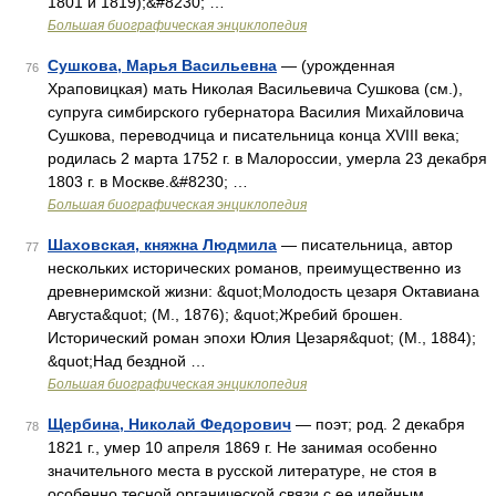
1801 и 1819);&#8230; …
Большая биографическая энциклопедия
Сушкова, Марья Васильевна
— (урожденная
76
Храповицкая) мать Николая Васильевича Сушкова (см.),
супруга симбирского губернатора Василия Михайловича
Сушкова, переводчица и писательница конца XVIII века;
родилась 2 марта 1752 г. в Малороссии, умерла 23 декабря
1803 г. в Москве.&#8230; …
Большая биографическая энциклопедия
Шаховская, княжна Людмила
— писательница, автор
77
нескольких исторических романов, преимущественно из
древнеримской жизни: &quot;Молодость цезаря Октавиана
Августа&quot; (М., 1876); &quot;Жребий брошен.
Исторический роман эпохи Юлия Цезаря&quot; (М., 1884);
&quot;Над бездной …
Большая биографическая энциклопедия
Щербина, Николай Федорович
— поэт; род. 2 декабря
78
1821 г., умер 10 апреля 1869 г. Не занимая особенно
значительного места в русской литературе, не стоя в
особенно тесной органической связи с ее идейным